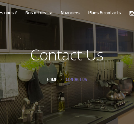
s nous ?
Nos offres
Nuanciers
Plans & contacts
Traitement De La Plagiocéphalie
Positionnements
Contact Us
Prothèses
Orthèses
HOME
CONTACT US