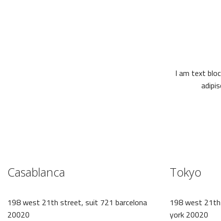
I am text blo
adipis
Casablanca
Tokyo
198 west 21th street, suit 721 barcelona
198 west 21th 
20020
york 20020