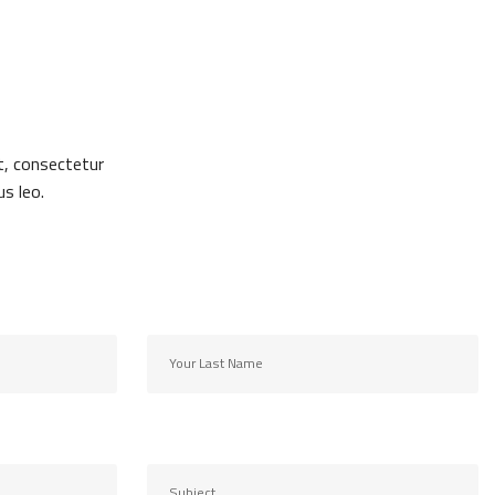
t, consectetur
us leo.