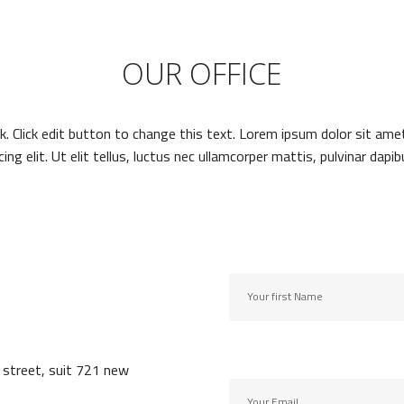
OUR OFFICE
ck. Click edit button to change this text. Lorem ipsum dolor sit ame
cing elit. Ut elit tellus, luctus nec ullamcorper mattis, pulvinar dapib
street, suit 721 new