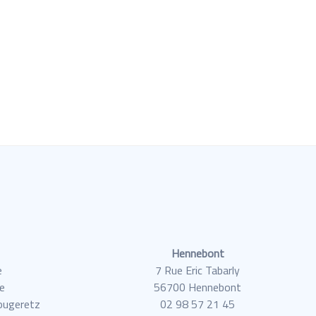
Hennebont
e
7 Rue Eric Tabarly
e
56700 Hennebont
ougeretz
02 98 57 21 45